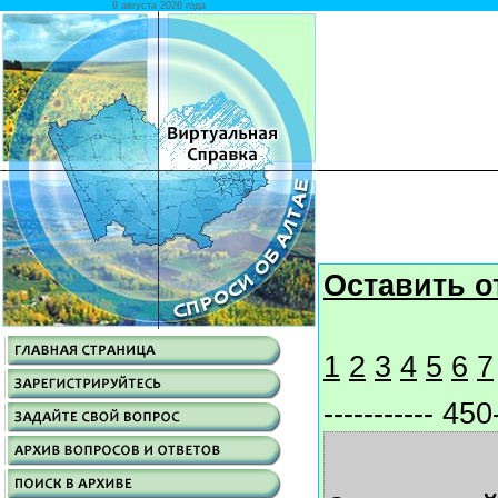
9 августа 2026 года
Оставить о
1
2
3
4
5
6
7
----------- 450-