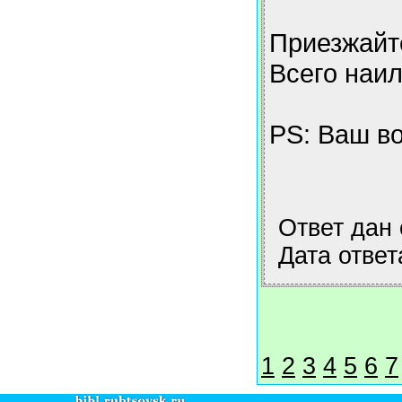
Приезжайт
Всего наи
PS: Ваш в
Ответ дан
Дата ответ
1
2
3
4
5
6
7